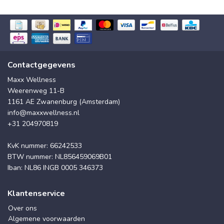
Contactgegevens
Maxx Wellness
Weerenweg 11-B
1161 AE Zwanenburg (Amsterdam)
info@maxxwellness.nl
+31 204970819
KvK nummer: 66242533
BTW nummer: NL856459069B01
Iban: NL86 INGB 0005 346373
Klantenservice
Over ons
Algemene voorwaarden