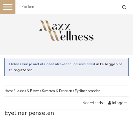
Toggle
navigation
Helaas kun je niet als gast afrekenen, gelieve eerst
in te loggen
of
te
registeren
.
Home
/
Lashes & Brows
/
Kwasten & Penselen
/
Eyeliner penselen
Inloggen
Nederlands
Eyeliner penselen