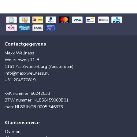
Contactgegevens
Maxx Wellness
Weerenweg 11-B
1161 AE Zwanenburg (Amsterdam)
info@maxxwellness.nl
+31 204970819
KvK nummer: 66242533
BTW nummer: NL856459069B01
Iban: NL86 INGB 0005 346373
Klantenservice
Over ons