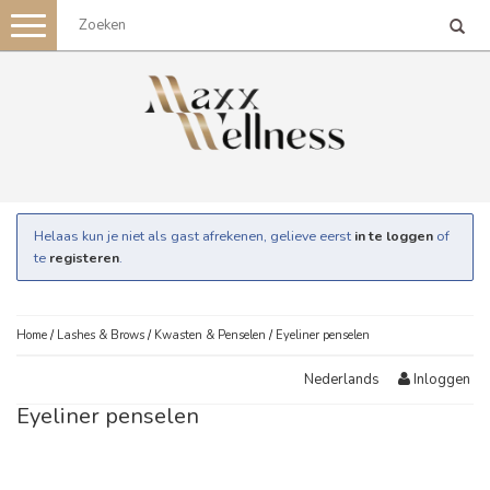
Toggle
navigation
Helaas kun je niet als gast afrekenen, gelieve eerst
in te loggen
of
te
registeren
.
Home
/
Lashes & Brows
/
Kwasten & Penselen
/
Eyeliner penselen
Inloggen
Nederlands
Eyeliner penselen