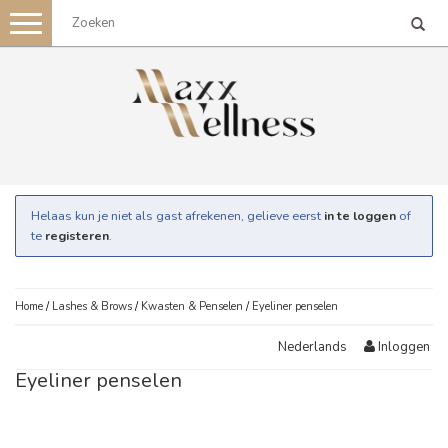
Toggle
navigation
Helaas kun je niet als gast afrekenen, gelieve eerst
in te loggen
of
te
registeren
.
Home
/
Lashes & Brows
/
Kwasten & Penselen
/
Eyeliner penselen
Inloggen
Nederlands
Eyeliner penselen