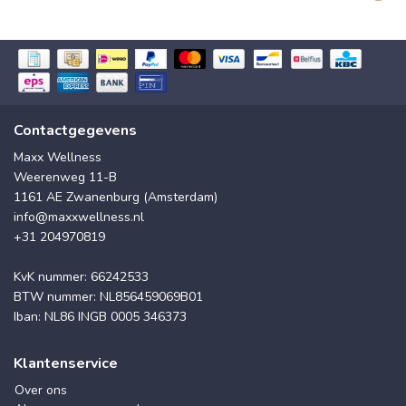
Contactgegevens
Maxx Wellness
Weerenweg 11-B
1161 AE Zwanenburg (Amsterdam)
info@maxxwellness.nl
+31 204970819
KvK nummer: 66242533
BTW nummer: NL856459069B01
Iban: NL86 INGB 0005 346373
Klantenservice
Over ons