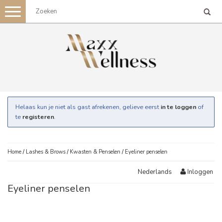
Toggle
navigation
Helaas kun je niet als gast afrekenen, gelieve eerst
in te loggen
of
te
registeren
.
Home
/
Lashes & Brows
/
Kwasten & Penselen
/
Eyeliner penselen
Inloggen
Nederlands
Eyeliner penselen