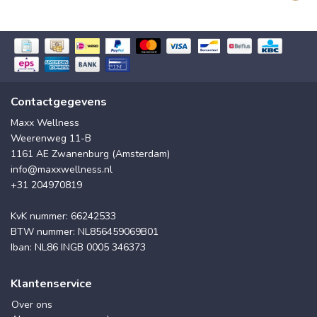
Contactgegevens
Maxx Wellness
Weerenweg 11-B
1161 AE Zwanenburg (Amsterdam)
info@maxxwellness.nl
+31 204970819
KvK nummer: 66242533
BTW nummer: NL856459069B01
Iban: NL86 INGB 0005 346373
Klantenservice
Over ons