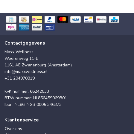
Contactgegevens
Maxx Wellness
Weerenweg 11-B
1161 AE Zwanenburg (Amsterdam)
info@maxxwellness.nl
+31 204970819
KvK nummer: 66242533
BTW nummer: NL856459069B01
Iban: NL86 INGB 0005 346373
Klantenservice
Over ons