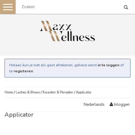
Toggle
navigation
Helaas kun je niet als gast afrekenen, gelieve eerst
in te loggen
of
te
registeren
.
Home
/
Lashes & Brows
/
Kwasten & Penselen
/
Applicator
Inloggen
Nederlands
Applicator