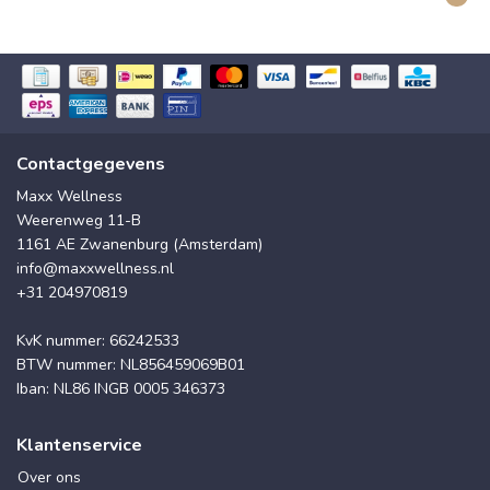
Contactgegevens
Maxx Wellness
Weerenweg 11-B
1161 AE Zwanenburg (Amsterdam)
info@maxxwellness.nl
+31 204970819
KvK nummer: 66242533
BTW nummer: NL856459069B01
Iban: NL86 INGB 0005 346373
Klantenservice
Over ons