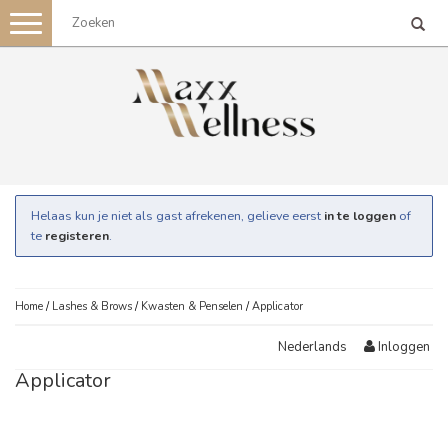
Toggle
navigation
Helaas kun je niet als gast afrekenen, gelieve eerst
in te loggen
of
te
registeren
.
Home
/
Lashes & Brows
/
Kwasten & Penselen
/
Applicator
Inloggen
Nederlands
Applicator