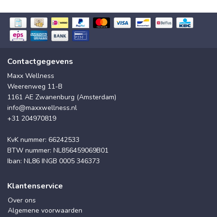
Contactgegevens
Maxx Wellness
Weerenweg 11-B
1161 AE Zwanenburg (Amsterdam)
info@maxxwellness.nl
+31 204970819
KvK nummer: 66242533
BTW nummer: NL856459069B01
Iban: NL86 INGB 0005 346373
Klantenservice
Over ons
Algemene voorwaarden