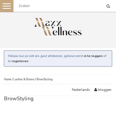
Toggle
navigation
Helaas kun je niet als gast afrekenen, gelieve eerst
in te loggen
of
te
registeren
.
Home
/
Lashes & Brows
/
BrowStyling
Inloggen
Nederlands
BrowStyling