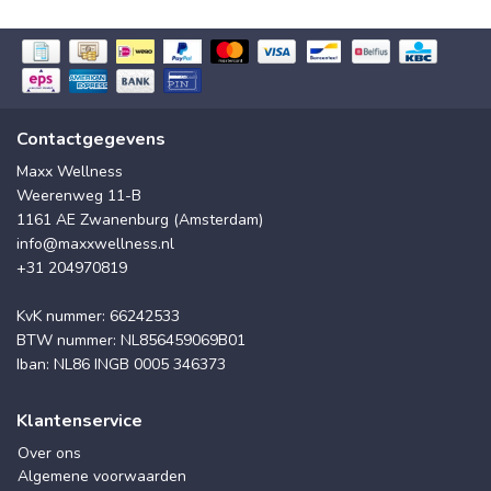
Contactgegevens
Maxx Wellness
Weerenweg 11-B
1161 AE Zwanenburg (Amsterdam)
info@maxxwellness.nl
+31 204970819
KvK nummer: 66242533
BTW nummer: NL856459069B01
Iban: NL86 INGB 0005 346373
Klantenservice
Over ons
Algemene voorwaarden