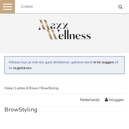
Toggle
navigation
Helaas kun je niet als gast afrekenen, gelieve eerst
in te loggen
of
te
registeren
.
Home
/
Lashes & Brows
/
BrowStyling
Inloggen
Nederlands
BrowStyling