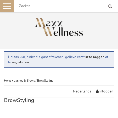
Toggle
navigation
Helaas kun je niet als gast afrekenen, gelieve eerst
in te loggen
of
te
registeren
.
Home
/
Lashes & Brows
/
BrowStyling
Inloggen
Nederlands
BrowStyling