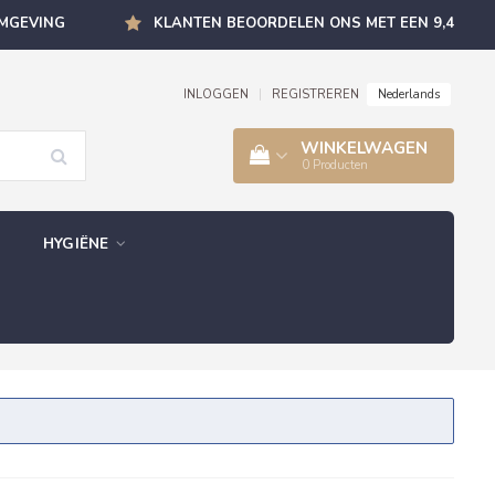
OMGEVING
KLANTEN BEOORDELEN ONS MET EEN 9,4
Nederlands
INLOGGEN
|
REGISTREREN
WINKELWAGEN
0
Producten
HYGIËNE