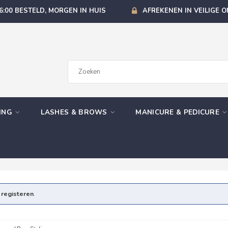
6:00 BESTELD, MORGEN IN HUIS
AFREKENEN IN VEILIGE 
GING
LASHES & BROWS
MANICURE & PEDICURE
e
registeren
.