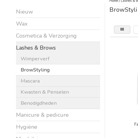
Home
/
Lashes & 
BrowStyl
Nieuw
Wax
Cosmetica & Verzorging
Lashes & Brows
Wimperverf
BrowStyling
Mascara
Kwasten & Penselen
Benodigdheden
Manicure & pedicure
Fa
Hygiëne