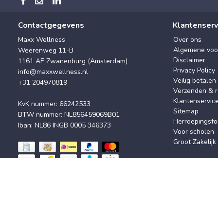
Contactgegevens
Klantenserv
Maxx Wellness
Over ons
Algemene voo
Weerenweg 11-B
Disclaimer
1161 AE Zwanenburg (Amsterdam)
Privacy Policy
info@maxxwellness.nl
Veilig betalen
+31 204970819
Verzenden & r
Klantenservic
KvK nummer: 66242533
Sitemap
BTW nummer: NL856459069B01
Herroepingsfo
Iban: NL86 INGB 0005 346373
Voor scholen
Groot Zakelijk