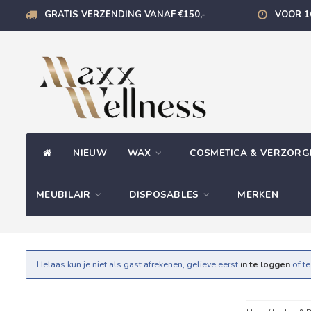
GRATIS VERZENDING VANAF €150,-
VOOR 1
NIEUW
WAX
COSMETICA & VERZOR
MEUBILAIR
DISPOSABLES
MERKEN
Helaas kun je niet als gast afrekenen, gelieve eerst
in te loggen
of t