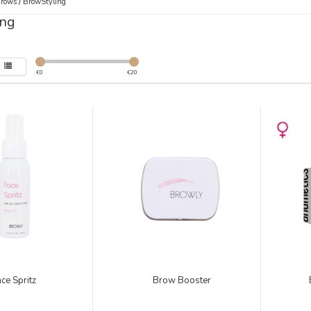
Brows
/
BrowStyling
ing
€
0
€
20
ce Spritz
Brow Booster