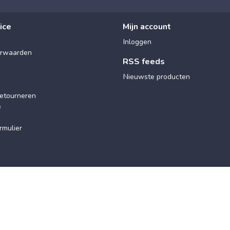
ice
Mijn account
Inloggen
rwaarden
RSS feeds
Nieuwste producten
etourneren
e
rmulier
© 2025 Maxx Wellness