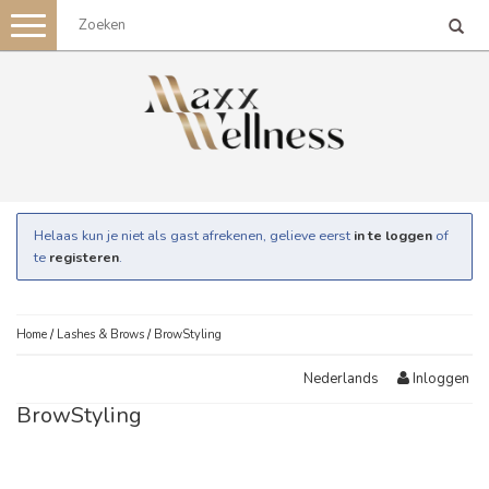
Toggle
navigation
Helaas kun je niet als gast afrekenen, gelieve eerst
in te loggen
of
te
registeren
.
Home
/
Lashes & Brows
/
BrowStyling
Inloggen
Nederlands
BrowStyling