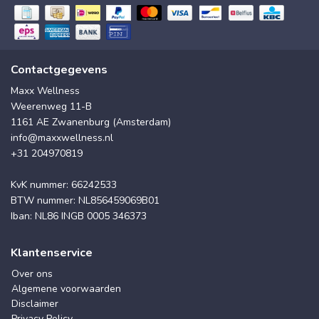
Contactgegevens
Maxx Wellness
Weerenweg 11-B
1161 AE Zwanenburg (Amsterdam)
info@maxxwellness.nl
+31 204970819
KvK nummer: 66242533
BTW nummer: NL856459069B01
Iban: NL86 INGB 0005 346373
Klantenservice
Over ons
Algemene voorwaarden
Disclaimer
Privacy Policy