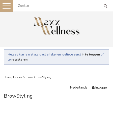
Toggle
navigation
Helaas kun je niet als gast afrekenen, gelieve eerst
in te loggen
of
te
registeren
.
Home
/
Lashes & Brows
/
BrowStyling
Inloggen
Nederlands
BrowStyling