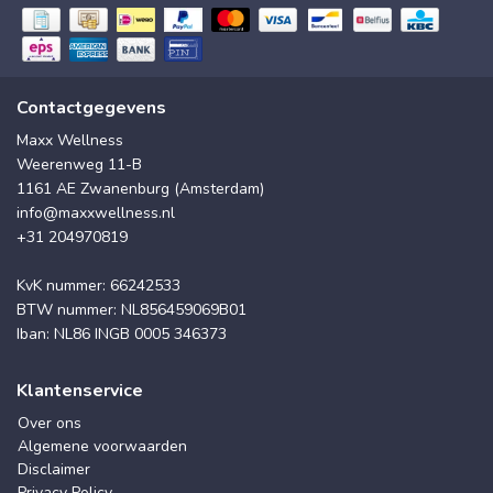
Contactgegevens
Maxx Wellness
Weerenweg 11-B
1161 AE Zwanenburg (Amsterdam)
info@maxxwellness.nl
+31 204970819
KvK nummer: 66242533
BTW nummer: NL856459069B01
Iban: NL86 INGB 0005 346373
Klantenservice
Over ons
Algemene voorwaarden
Disclaimer
Privacy Policy