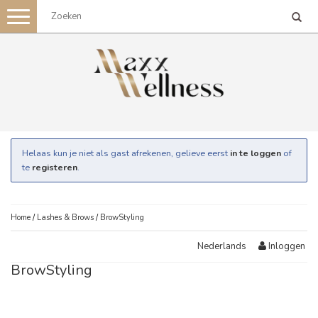
Toggle
navigation
Helaas kun je niet als gast afrekenen, gelieve eerst
in te loggen
of
te
registeren
.
Home
/
Lashes & Brows
/
BrowStyling
Inloggen
Nederlands
BrowStyling