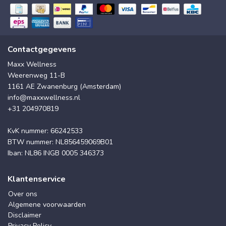
Contactgegevens
Maxx Wellness
Weerenweg 11-B
1161 AE Zwanenburg (Amsterdam)
info@maxxwellness.nl
+31 204970819
KvK nummer: 66242533
BTW nummer: NL856459069B01
Iban: NL86 INGB 0005 346373
Klantenservice
Over ons
Algemene voorwaarden
Disclaimer
Privacy Policy