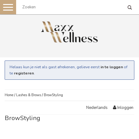
Toggle
navigation
Helaas kun je niet als gast afrekenen, gelieve eerst
in te loggen
of
te
registeren
.
Home
/
Lashes & Brows
/
BrowStyling
Inloggen
Nederlands
BrowStyling