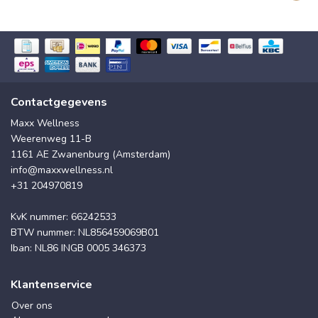
Contactgegevens
Maxx Wellness
Weerenweg 11-B
1161 AE Zwanenburg (Amsterdam)
info@maxxwellness.nl
+31 204970819
KvK nummer: 66242533
BTW nummer: NL856459069B01
Iban: NL86 INGB 0005 346373
Klantenservice
Over ons