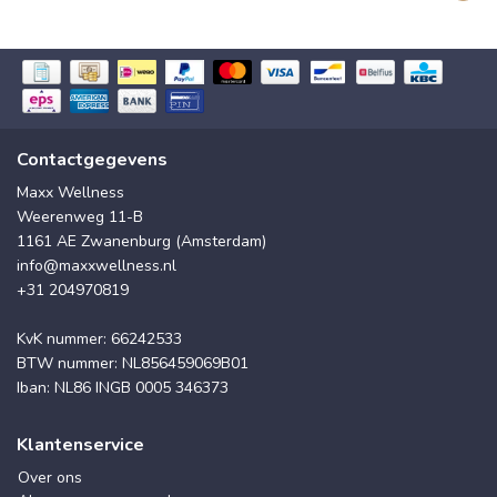
Contactgegevens
Maxx Wellness
Weerenweg 11-B
1161 AE Zwanenburg (Amsterdam)
info@maxxwellness.nl
+31 204970819
KvK nummer: 66242533
BTW nummer: NL856459069B01
Iban: NL86 INGB 0005 346373
Klantenservice
Over ons