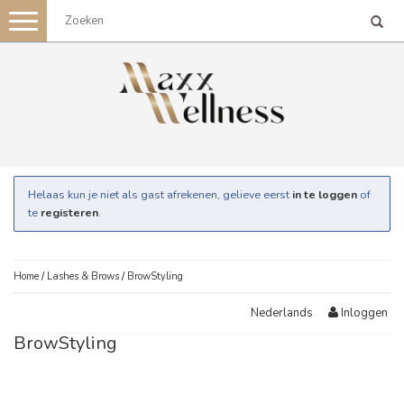
Toggle
navigation
Helaas kun je niet als gast afrekenen, gelieve eerst
in te loggen
of
te
registeren
.
Home
/
Lashes & Brows
/
BrowStyling
Inloggen
Nederlands
BrowStyling