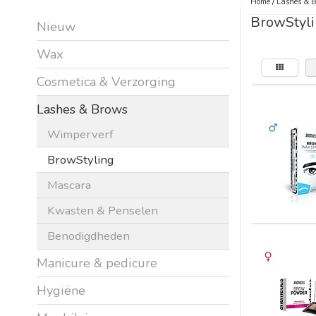
Home
/
Lashes & 
BrowStyl
Nieuw
Wax
Cosmetica & Verzorging
Lashes & Brows
Wimperverf
BrowStyling
Mascara
Kwasten & Penselen
Benodigdheden
Manicure & pedicure
Hygiëne