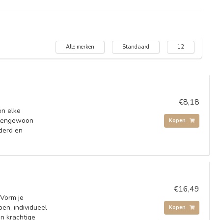
Alle merken
Standaard
12
€8,18
en elke
itengewoon
Kopen
jderd en
€16,49
 Vorm je
en, individueel
Kopen
n krachtige