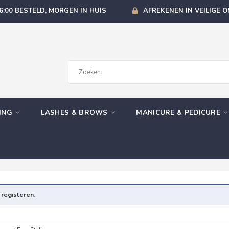
6:00 BESTELD, MORGEN IN HUIS
AFREKENEN IN VEILIGE 
GING
LASHES & BROWS
MANICURE & PEDICURE
e
registeren
.