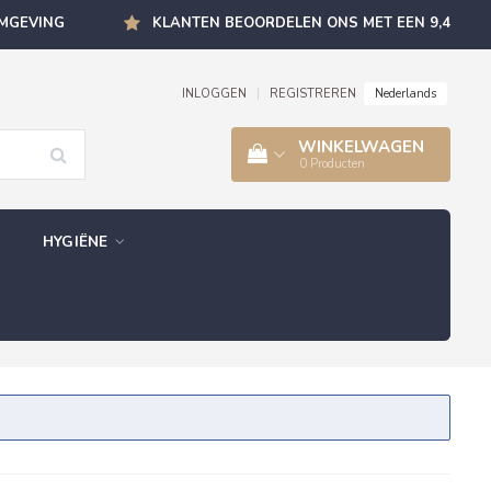
OMGEVING
KLANTEN BEOORDELEN ONS MET EEN 9,4
Nederlands
INLOGGEN
|
REGISTREREN
WINKELWAGEN
0
Producten
HYGIËNE