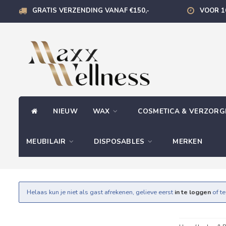
GRATIS VERZENDING VANAF €150,-
VOOR 1
NIEUW
WAX
COSMETICA & VERZOR
MEUBILAIR
DISPOSABLES
MERKEN
Helaas kun je niet als gast afrekenen, gelieve eerst
in te loggen
of t