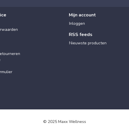
ice
Mijn account
Inloggen
rwaarden
RSS feeds
Nieuwste producten
etourneren
e
rmulier
© 2025 Maxx Wellness