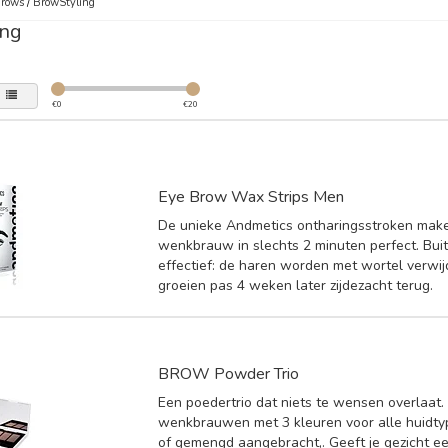
Brows
/
BrowStyling
ing
€
0
€
20
Eye Brow Wax Strips Men
De unieke Andmetics ontharingsstroken mak
wenkbrauw in slechts 2 minuten perfect. Bu
effectief: de haren worden met wortel verwi
groeien pas 4 weken later zijdezacht terug.
BROW Powder Trio
Een poedertrio dat niets te wensen overlaat.
wenkbrauwen met 3 kleuren voor alle huidtyp
of gemengd aangebracht,. Geeft je gezicht ee