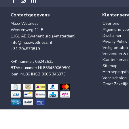
Contactgegevens
Klantenserv
Maxx Wellness
Over ons
Algemene voo
Weerenweg 11-B
Disclaimer
1161 AE Zwanenburg (Amsterdam)
Privacy Policy
info@maxxwellness.nl
Veilig betalen
+31 204970819
Verzenden & r
Klantenservic
KvK nummer: 66242533
Sitemap
BTW nummer: NL856459069B01
Herroepingsfo
Iban: NL86 INGB 0005 346373
Voor scholen
Groot Zakelijk