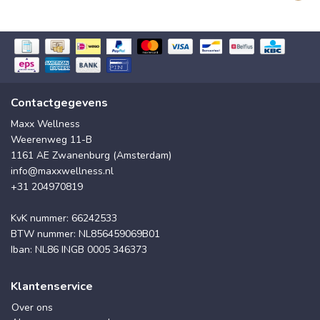
Contactgegevens
Maxx Wellness
Weerenweg 11-B
1161 AE Zwanenburg (Amsterdam)
info@maxxwellness.nl
+31 204970819
KvK nummer: 66242533
BTW nummer: NL856459069B01
Iban: NL86 INGB 0005 346373
Klantenservice
Over ons