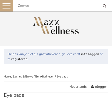
Toggle
navigation
Helaas kun je niet als gast afrekenen, gelieve eerst
in te loggen
of
te
registeren
.
Home
/
Lashes & Brows
/
Benodigdheden
/
Eye pads
Inloggen
Nederlands
Eye pads