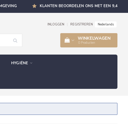
OMGEVING
KLANTEN BEOORDELEN ONS MET EEN 9,4
Nederlands
INLOGGEN
|
REGISTREREN
WINKELWAGEN
0
Producten
HYGIËNE