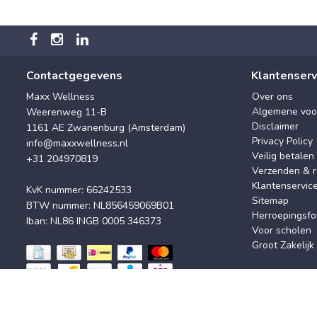
Contactgegevens
Klantenserv
Maxx Wellness
Over ons
Algemene voo
Weerenweg 11-B
Disclaimer
1161 AE Zwanenburg (Amsterdam)
Privacy Policy
info@maxxwellness.nl
Veilig betalen
+31 204970819
Verzenden & r
Klantenservic
KvK nummer: 66242533
Sitemap
BTW nummer: NL856459069B01
Herroepingsfo
Iban: NL86 INGB 0005 346373
Voor scholen
Groot Zakelijk