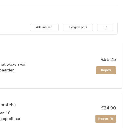
Alle merken
Hoogste prijs
12
€65,25
 het waxen van
ebaarden
Kopen
orstels)
€24,90
van 10
ig oprolbaar
Kopen