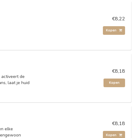
€8,22
Kopen
€8,18
 activeert de
s, laat je huid
Kopen
€8,18
en elke
itengewoon
Kopen