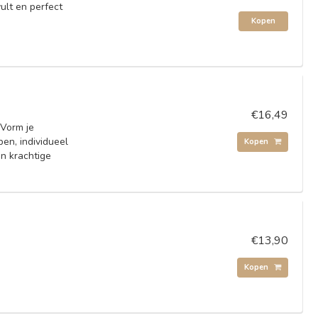
lt en perfect
Kopen
€16,49
 Vorm je
en, individueel
Kopen
n krachtige
€13,90
Kopen