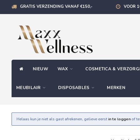
GRATIS VERZENDING VANAF €150,-
VOOR 1
NIEUW
WAX
COSMETICA & VERZOR
MEUBILAIR
DISPOSABLES
MERKEN
Helaas kun je niet als gast afrekenen, gelieve eerst
in te loggen
of t