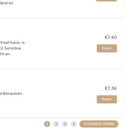
jderd en
€7,40
traat basis, is
il Sensitive
Kopen
cht en
€7,36
 wenkbrauwen
Kopen
1
2
3
4
VOLGENDE VORIGE