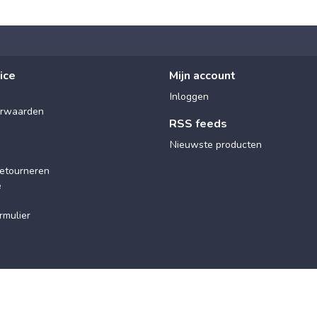
ice
Mijn account
Inloggen
rwaarden
RSS feeds
Nieuwste producten
etourneren
e
rmulier