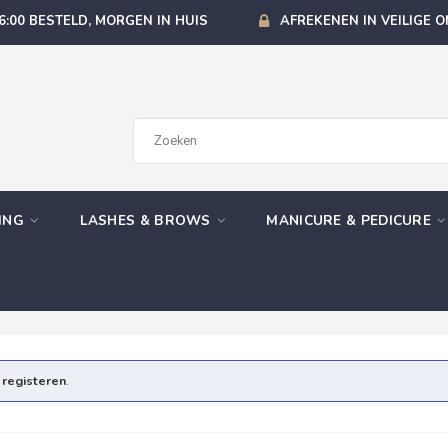
6:00 BESTELD, MORGEN IN HUIS
AFREKENEN IN VEILIGE 
GING
LASHES & BROWS
MANICURE & PEDICURE
e
registeren
.