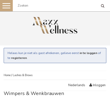
Toggle
navigation
Helaas kun je niet als gast afrekenen, gelieve eerst
in te loggen
of
te
registeren
.
Home
/
Lashes & Brows
Inloggen
Nederlands
Wimpers & Wenkbrauwen