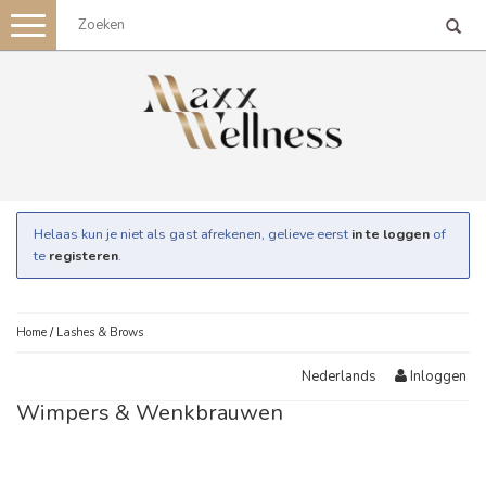
Toggle
navigation
Helaas kun je niet als gast afrekenen, gelieve eerst
in te loggen
of
te
registeren
.
Home
/
Lashes & Brows
Inloggen
Nederlands
Wimpers & Wenkbrauwen