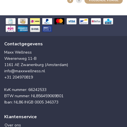
1
2
VOLGENDE VORIGE
Contactgegevens
Maxx Wellness
Weerenweg 11-B
1161 AE Zwanenburg (Amsterdam)
info@maxxwellness.nl
+31 204970819
KvK nummer: 66242533
BTW nummer: NL856459069B01
Iban: NL86 INGB 0005 346373
Klantenservice
Over ons