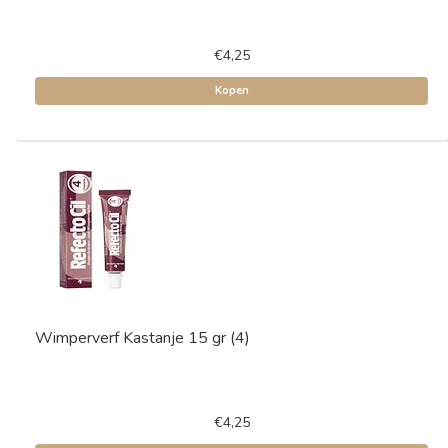
€4,25
Kopen
Wimperverf Kastanje 15 gr (4)
€4,25