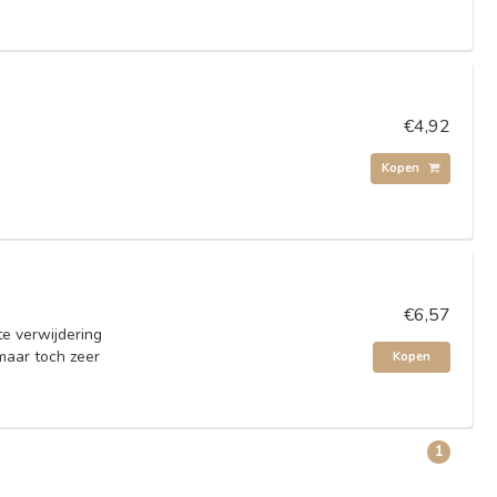
€4,92
Kopen
€6,57
e verwijdering
 maar toch zeer
Kopen
1