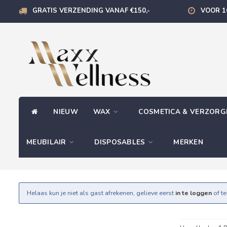
GRATIS VERZENDING VANAF €150,-
VOOR 1
NIEUW
WAX
COSMETICA & VERZOR
MEUBILAIR
DISPOSABLES
MERKEN
Helaas kun je niet als gast afrekenen, gelieve eerst
in te loggen
of t