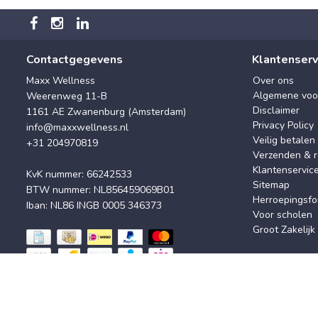
Contactgegevens
Klantenserv
Maxx Wellness
Over ons
Algemene voo
Weerenweg 11-B
Disclaimer
1161 AE Zwanenburg (Amsterdam)
Privacy Policy
info@maxxwellness.nl
Veilig betalen
+31 204970819
Verzenden & r
Klantenservic
KvK nummer: 66242533
Sitemap
BTW nummer: NL856459069B01
Herroepingsfo
Iban: NL86 INGB 0005 346373
Voor scholen
Groot Zakelijk