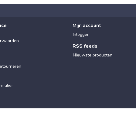
ice
Mijn account
Inloggen
rwaarden
RSS feeds
Nieuwste producten
etourneren
e
rmulier