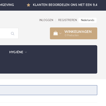
OMGEVING
KLANTEN BEOORDELEN ONS MET EEN 9,4
Nederlands
INLOGGEN
|
REGISTREREN
WINKELWAGEN
0
Producten
HYGIËNE