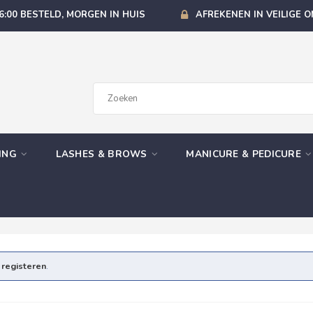
6:00 BESTELD, MORGEN IN HUIS
AFREKENEN IN VEILIGE 
GING
LASHES & BROWS
MANICURE & PEDICURE
e
registeren
.