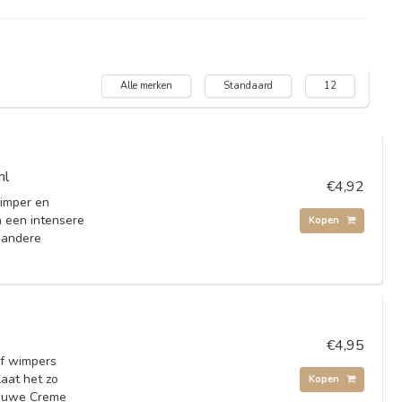
Alle merken
Standaard
12
ml
€4,92
wimper en
n een intensere
Kopen
 andere
€4,95
of wimpers
aat het zo
Kopen
nieuwe Creme