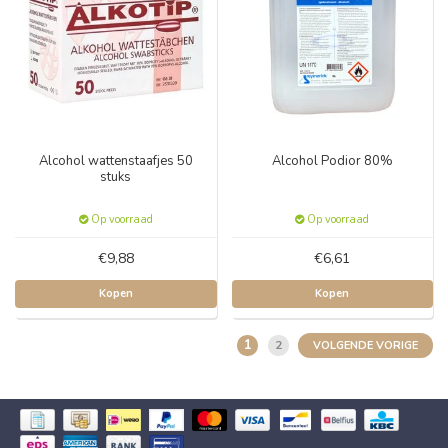
Alcohol wattenstaafjes 50
Alcohol Podior 80%
stuks
Op voorraad
Op voorraad
€9,88
€6,61
Kopen
Kopen
1
2
VOLGENDE VORIGE