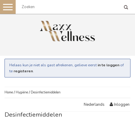
Toggle
navigation
Helaas kun je niet als gast afrekenen, gelieve eerst
in te loggen
of
te
registeren
.
Home
/
Hygiëne
/
Desinfectiemiddelen
Inloggen
Nederlands
Desinfectiemiddelen