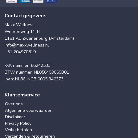
Contactgegevens
Maxx Wellness
Weerenweg 11-B
1161 AE Zwanenburg (Amsterdam)
info@maxxwellness.nl
+31 204970819
KvK nummer: 66242533
BTW nummer: NL856459069B01
Iban: NL86 INGB 0005 346373
Klantenservice
Over ons
Algemene voorwaarden
Disclaimer
Privacy Policy
Veilig betalen
Verzenden & retourneren