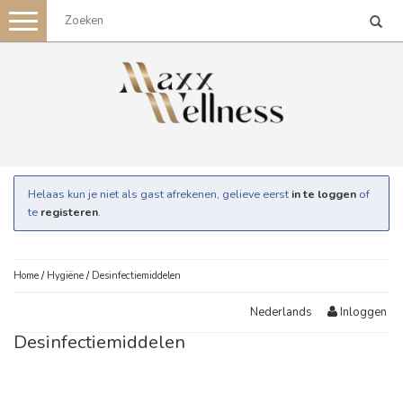
Toggle
navigation
Helaas kun je niet als gast afrekenen, gelieve eerst
in te loggen
of
te
registeren
.
Home
/
Hygiëne
/
Desinfectiemiddelen
Inloggen
Nederlands
Desinfectiemiddelen