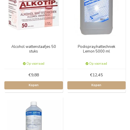
Alcohol wattenstaafjes 50
Podispray/nattechniek
stuks
Lemon 5000 ml
Op voorraad
Op voorraad
€9,88
€12,45
Kopen
Kopen