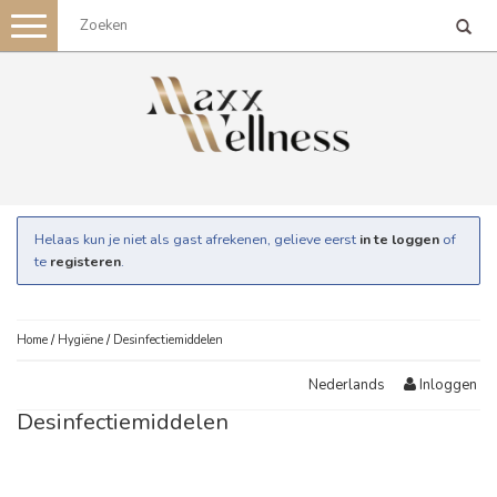
Toggle
navigation
Helaas kun je niet als gast afrekenen, gelieve eerst
in te loggen
of
te
registeren
.
Home
/
Hygiëne
/
Desinfectiemiddelen
Inloggen
Nederlands
Desinfectiemiddelen