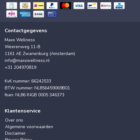
Contactgegevens
Maxx Wellness
Weerenweg 11-B
1161 AE Zwanenburg (Amsterdam)
info@maxxwellness.nl
+31 204970819
KvK nummer: 66242533
BTW nummer: NL856459069B01
Iban: NL86 INGB 0005 346373
Klantenservice
Over ons
Algemene voorwaarden
Disclaimer
Privacy Policy