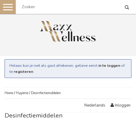
Toggle
navigation
Helaas kun je niet als gast afrekenen, gelieve eerst
in te loggen
of
te
registeren
.
Home
/
Hygiëne
/
Desinfectiemiddelen
Inloggen
Nederlands
Desinfectiemiddelen