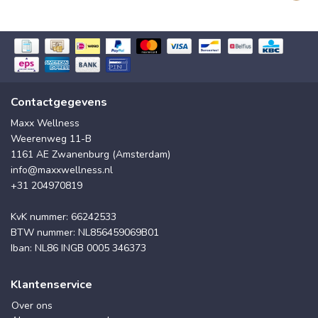
Contactgegevens
Maxx Wellness
Weerenweg 11-B
1161 AE Zwanenburg (Amsterdam)
info@maxxwellness.nl
+31 204970819
KvK nummer: 66242533
BTW nummer: NL856459069B01
Iban: NL86 INGB 0005 346373
Klantenservice
Over ons