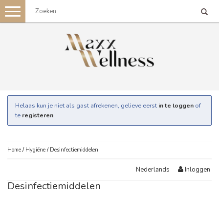
Toggle
navigation
Helaas kun je niet als gast afrekenen, gelieve eerst
in te loggen
of
te
registeren
.
Home
/
Hygiëne
/
Desinfectiemiddelen
Inloggen
Nederlands
Desinfectiemiddelen