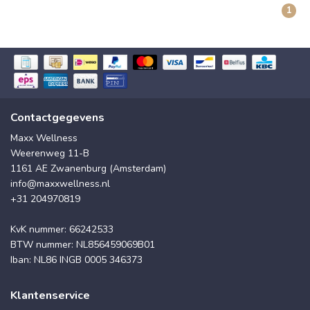
1
Contactgegevens
Maxx Wellness
Weerenweg 11-B
1161 AE Zwanenburg (Amsterdam)
info@maxxwellness.nl
+31 204970819
KvK nummer: 66242533
BTW nummer: NL856459069B01
Iban: NL86 INGB 0005 346373
Klantenservice