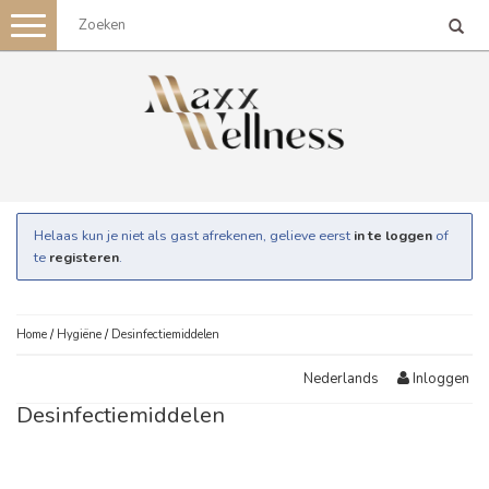
Toggle
navigation
Helaas kun je niet als gast afrekenen, gelieve eerst
in te loggen
of
te
registeren
.
Home
/
Hygiëne
/
Desinfectiemiddelen
Inloggen
Nederlands
Desinfectiemiddelen