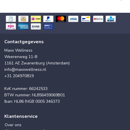
Contactgegevens
Maxx Wellness
Weerenweg 11-B
1161 AE Zwanenburg (Amsterdam)
info@maxxwellness.nl
+31 204970819
KvK nummer: 66242533
BTW nummer: NL856459069B01
Iban: NL86 INGB 0005 346373
Klantenservice
Over ons