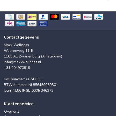
Contactgegevens
Maxx Wellness
Weerenweg 11-B
1161 AE Zwanenburg (Amsterdam)
info@maxxwellness.nl
+31 204970819
KvK nummer: 66242533
BTW nummer: NL856459069B01
Iban: NL86 INGB 0005 346373
Klantenservice
Over ons