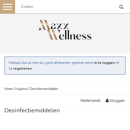
Toggle
navigation
Helaas kun je niet als gast afrekenen, gelieve eerst
in te loggen
of
te
registeren
.
Home
/
Hygiëne
/
Desinfectiemiddelen
Inloggen
Nederlands
Desinfectiemiddelen