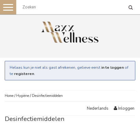
Toggle
navigation
Helaas kun je niet als gast afrekenen, gelieve eerst
in te loggen
of
te
registeren
.
Home
/
Hygiëne
/
Desinfectiemiddelen
Inloggen
Nederlands
Desinfectiemiddelen