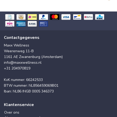
Contactgegevens
Maxx Wellness
Weerenweg 11-B
1161 AE Zwanenburg (Amsterdam)
info@maxxwellness.nl
+31 204970819
KvK nummer: 66242533
BTW nummer: NL856459069B01
Iban: NL86 INGB 0005 346373
Klantenservice
Over ons