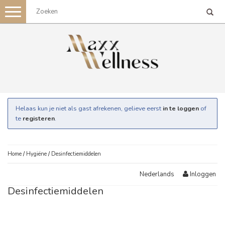
Toggle
navigation
Helaas kun je niet als gast afrekenen, gelieve eerst
in te loggen
of
te
registeren
.
Home
/
Hygiëne
/
Desinfectiemiddelen
Inloggen
Nederlands
Desinfectiemiddelen