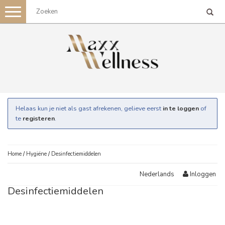
Toggle
navigation
Helaas kun je niet als gast afrekenen, gelieve eerst
in te loggen
of
te
registeren
.
Home
/
Hygiëne
/
Desinfectiemiddelen
Inloggen
Nederlands
Desinfectiemiddelen