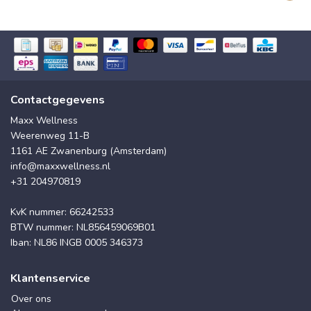
Contactgegevens
Maxx Wellness
Weerenweg 11-B
1161 AE Zwanenburg (Amsterdam)
info@maxxwellness.nl
+31 204970819
KvK nummer: 66242533
BTW nummer: NL856459069B01
Iban: NL86 INGB 0005 346373
Klantenservice
Over ons