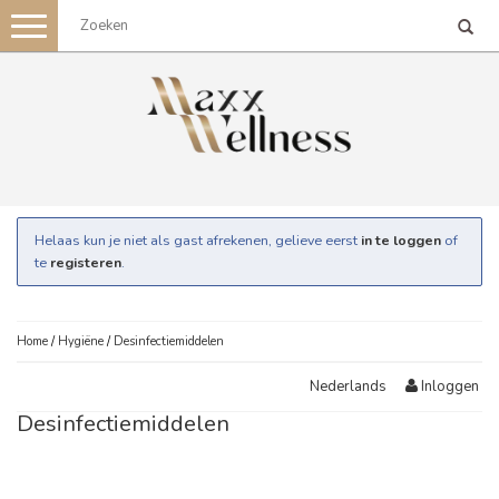
Toggle
navigation
Helaas kun je niet als gast afrekenen, gelieve eerst
in te loggen
of
te
registeren
.
Home
/
Hygiëne
/
Desinfectiemiddelen
Inloggen
Nederlands
Desinfectiemiddelen