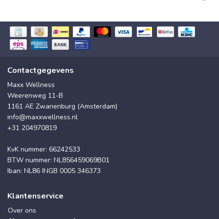
Contactgegevens
Maxx Wellness
Weerenweg 11-B
1161 AE Zwanenburg (Amsterdam)
info@maxxwellness.nl
+31 204970819
KvK nummer: 66242533
BTW nummer: NL856459069B01
Iban: NL86 INGB 0005 346373
Klantenservice
Over ons