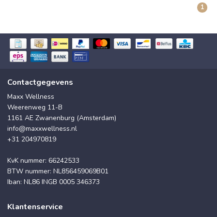
1
Contactgegevens
Maxx Wellness
Weerenweg 11-B
1161 AE Zwanenburg (Amsterdam)
info@maxxwellness.nl
+31 204970819
KvK nummer: 66242533
BTW nummer: NL856459069B01
Iban: NL86 INGB 0005 346373
Klantenservice