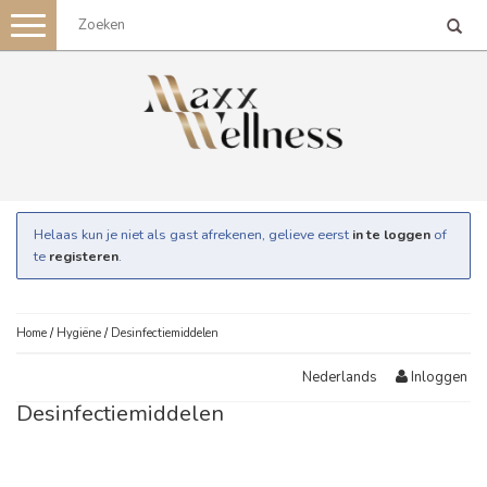
Toggle
navigation
Helaas kun je niet als gast afrekenen, gelieve eerst
in te loggen
of
te
registeren
.
Home
/
Hygiëne
/
Desinfectiemiddelen
Inloggen
Nederlands
Desinfectiemiddelen