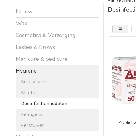
Home
/
Hygiëne
/
D
Desinfect
Nieuw
Wax
Cosmetica & Verzorging
Lashes & Brows
Manicure & pedicure
Hygiëne
Accessoires
Alcohol
Desinfectiemiddelen
Reinigers
Alcohol w
Verstuiver