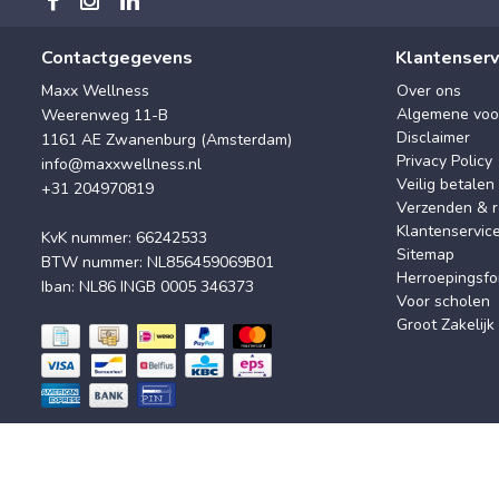
Contactgegevens
Klantenserv
Maxx Wellness
Over ons
Algemene voo
Weerenweg 11-B
Disclaimer
1161 AE Zwanenburg (Amsterdam)
Privacy Policy
info@maxxwellness.nl
Veilig betalen
+31 204970819
Verzenden & r
Klantenservic
KvK nummer: 66242533
Sitemap
BTW nummer: NL856459069B01
Herroepingsfo
Iban: NL86 INGB 0005 346373
Voor scholen
Groot Zakelijk