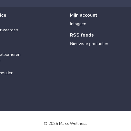
ice
Mijn account
Inloggen
rwaarden
RSS feeds
Nieuwste producten
etourneren
e
rmulier
© 2025 Maxx Wellness