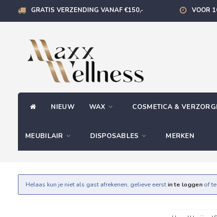
GRATIS VERZENDING VANAF €150,-
VOOR 1
NIEUW
WAX
COSMETICA & VERZOR
MEUBILAIR
DISPOSABLES
MERKEN
Helaas kun je niet als gast afrekenen, gelieve eerst
in te loggen
of t