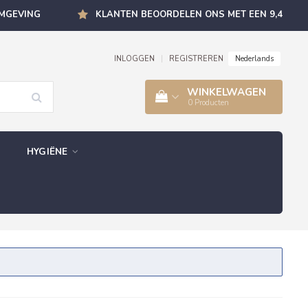
OMGEVING
KLANTEN BEOORDELEN ONS MET EEN 9,4
Nederlands
INLOGGEN
|
REGISTREREN
WINKELWAGEN
0
Producten
HYGIËNE