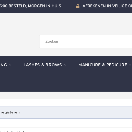
6:00 BESTELD, MORGEN IN HUIS
AFREKENEN IN VEILIGE 
GING
LASHES & BROWS
MANICURE & PEDICURE
e
registeren
.