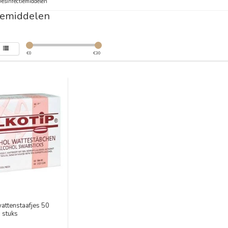
esinfectiemiddelen
iemiddelen
€
0
€
30
attenstaafjes 50
stuks