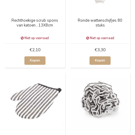
Rechthoekige scrub spons
Ronde wattenschijfjes 80
van katoen , 13X8cm
stuks
Niet op voorraad
Niet op voorraad
€2,10
€3,30
Kopen
Kopen