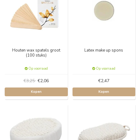
Houten wax spatels groot
Latex make up spons
(100 stuks)
Op voorraad
Op voorraad
€3,25
€2,06
€2,47
Kopen
Kopen