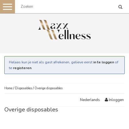
Toggle
navigation
Helaas kun je niet als gast afrekenen, gelieve eerst
in te loggen
of
te
registeren
.
Home
/
Disposables
/
Overige disposables
Inloggen
Nederlands
Overige disposables