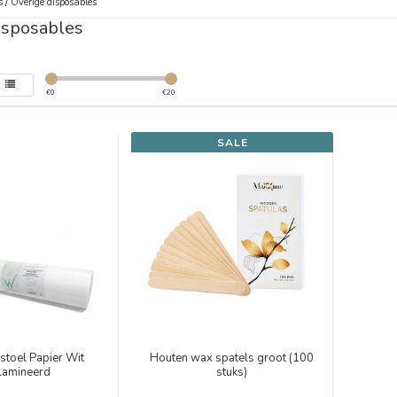
s
/
Overige disposables
isposables
€
0
€
20
SALE
stoel Papier Wit
Houten wax spatels groot (100
lamineerd
stuks)