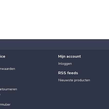
ice
Mijn account
Inloggen
rwaarden
RSS feeds
Nieuwste producten
etourneren
e
rmulier