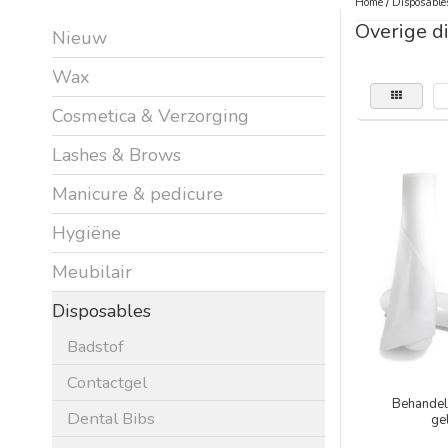
Home
/
Disposable
Overige d
Nieuw
Wax
Cosmetica & Verzorging
Lashes & Brows
Manicure & pedicure
Hygiëne
Meubilair
Disposables
Badstof
Contactgel
Behandel
Dental Bibs
ge