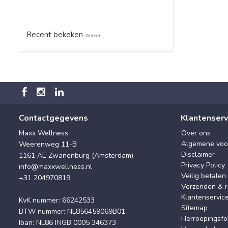
Recent bekeken
Wissen
Contactgegevens
Klantenserv
Maxx Wellness
Over ons
Algemene voo
Weerenweg 11-B
Disclaimer
1161 AE Zwanenburg (Amsterdam)
Privacy Policy
info@maxxwellness.nl
Veilig betalen
+31 204970819
Verzenden & r
Klantenservic
KvK nummer: 66242533
Sitemap
BTW nummer: NL856459069B01
Herroepingsfo
Iban: NL86 INGB 0005 346373