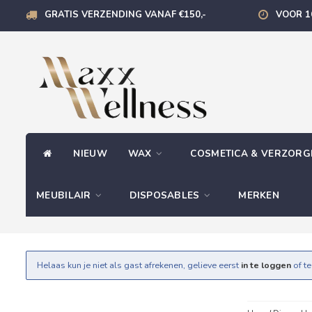
GRATIS VERZENDING VANAF €150,-
VOOR 1
NIEUW
WAX
COSMETICA & VERZOR
MEUBILAIR
DISPOSABLES
MERKEN
Helaas kun je niet als gast afrekenen, gelieve eerst
in te loggen
of t