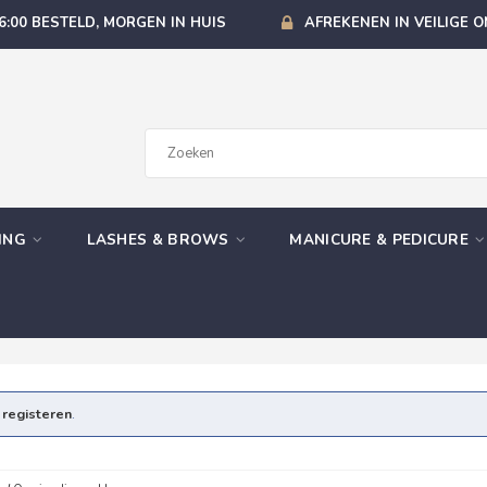
6:00 BESTELD, MORGEN IN HUIS
AFREKENEN IN VEILIGE 
GING
LASHES & BROWS
MANICURE & PEDICURE
e
registeren
.