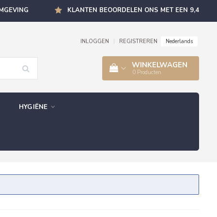
OMGEVING
KLANTEN BEOORDELEN ONS MET EEN 9,4
Nederlands
INLOGGEN
|
REGISTREREN
WINKELWAGEN
0
Producten
HYGIËNE