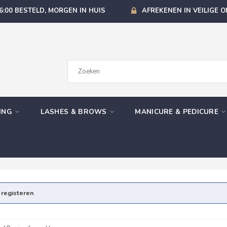
6:00 BESTELD, MORGEN IN HUIS
AFREKENEN IN VEILIGE 
GING
LASHES & BROWS
MANICURE & PEDICURE
e
registeren
.