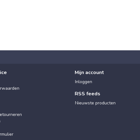
ice
Mijn account
Inloggen
rwaarden
RSS feeds
Nieuwste producten
etourneren
e
rmulier