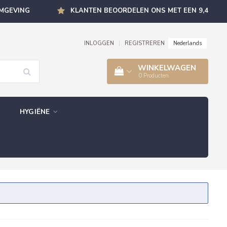
OMGEVING
KLANTEN BEOORDELEN ONS MET EEN 9,4
Nederlands
INLOGGEN
|
REGISTREREN
WINKELWAGEN
0
Producten
HYGIËNE