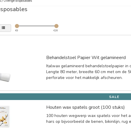
s
/
Overige disposables
isposables
€
0
€
20
Behandelstoel Papier Wit gelamineerd
Italwax gelamineerd behandelstoelpapier in d
Lengte 80 meter, breedte 60 cm met om de 
perforatie voor het makkelijk afscheuren.
SALE
Houten wax spatels groot (100 stuks)
100 houten wegwerp wax spatels voor het 
hars op bijvoorbeeld de benen, bikinilijn, rug 