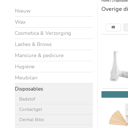
Home
/
Disposable
Overige d
Nieuw
Wax
Cosmetica & Verzorging
Lashes & Brows
Manicure & pedicure
Hygiëne
Meubilair
Disposables
Badstof
Contactgel
Dental Bibs