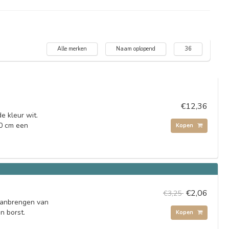
Alle merken
Naam oplopend
36
€12,36
e kleur wit.
50 cm een
Kopen
€2,06
€3,25
aanbrengen van
en borst.
Kopen