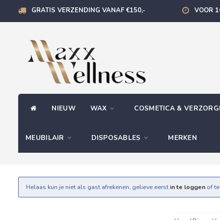
GRATIS VERZENDING VANAF €150,-
VOOR 1
NIEUW
WAX
COSMETICA & VERZOR
MEUBILAIR
DISPOSABLES
MERKEN
Helaas kun je niet als gast afrekenen, gelieve eerst
in te loggen
of t