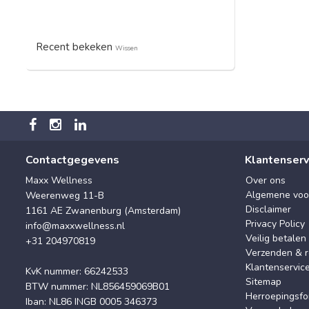
Recent bekeken
Wissen
Contactgegevens
Klantenserv
Maxx Wellness
Over ons
Algemene voo
Weerenweg 11-B
Disclaimer
1161 AE Zwanenburg (Amsterdam)
Privacy Policy
info@maxxwellness.nl
Veilig betalen
+31 204970819
Verzenden & r
Klantenservic
KvK nummer: 66242533
Sitemap
BTW nummer: NL856459069B01
Herroepingsfo
Iban: NL86 INGB 0005 346373