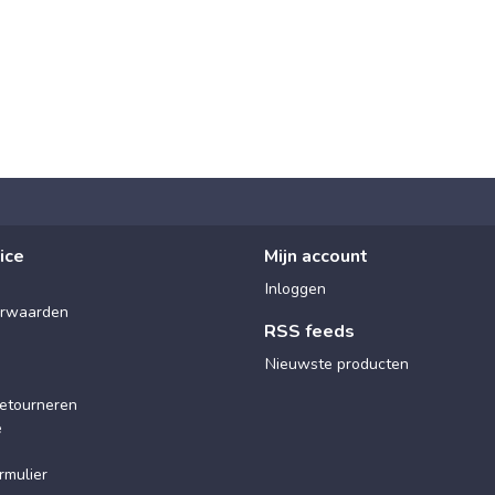
ice
Mijn account
Inloggen
rwaarden
RSS feeds
Nieuwste producten
etourneren
e
rmulier