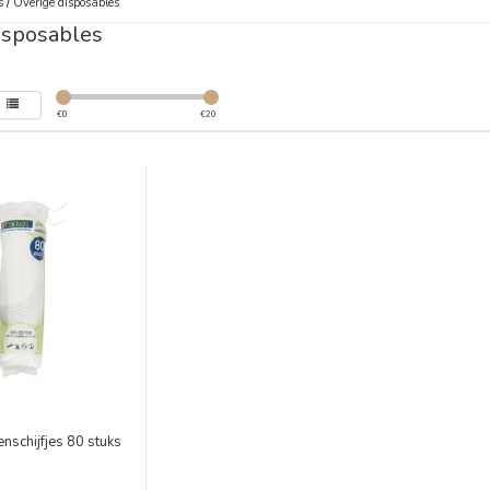
s
/
Overige disposables
isposables
€
0
€
20
nschijfjes 80 stuks