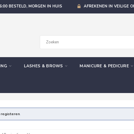
6:00 BESTELD, MORGEN IN HUIS
AFREKENEN IN VEILIGE 
GING
LASHES & BROWS
MANICURE & PEDICURE
e
registeren
.