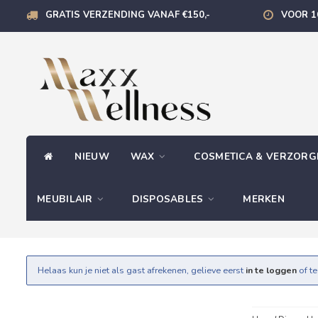
GRATIS VERZENDING VANAF €150,-
VOOR 1
NIEUW
WAX
COSMETICA & VERZOR
MEUBILAIR
DISPOSABLES
MERKEN
Helaas kun je niet als gast afrekenen, gelieve eerst
in te loggen
of t