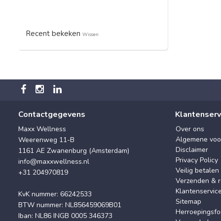
Recent bekeken
Wissen
Contactgegevens
Klantenserv
Maxx Wellness
Over ons
Algemene voo
Weerenweg 11-B
Disclaimer
1161 AE Zwanenburg (Amsterdam)
Privacy Policy
info@maxxwellness.nl
Veilig betalen
+31 204970819
Verzenden & r
Klantenservic
KvK nummer: 66242533
Sitemap
BTW nummer: NL856459069B01
Herroepingsfo
Iban: NL86 INGB 0005 346373