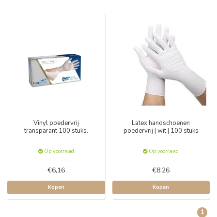
Vinyl poedervrij
Latex handschoenen
transparant 100 stuks.
poedervrij | wit | 100 stuks
Op voorraad
Op voorraad
€6,16
€8,26
Kopen
Kopen
1