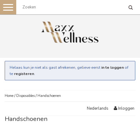
Toggle
navigation
Helaas kun je niet als gast afrekenen, gelieve eerst
in te loggen
of
te
registeren
.
Home
/
Disposables
/
Handschoenen
Inloggen
Nederlands
Handschoenen