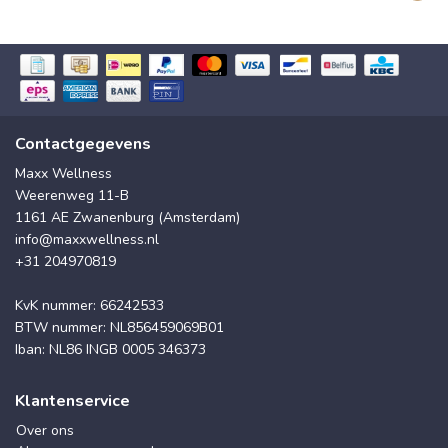
Contactgegevens
Maxx Wellness
Weerenweg 11-B
1161 AE Zwanenburg (Amsterdam)
info@maxxwellness.nl
+31 204970819
KvK nummer: 66242533
BTW nummer: NL856459069B01
Iban: NL86 INGB 0005 346373
Klantenservice
Over ons