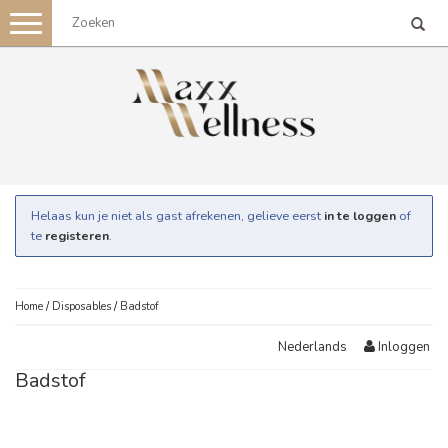
Toggle
navigation
Helaas kun je niet als gast afrekenen, gelieve eerst
in te loggen
of
te
registeren
.
Home
/
Disposables
/
Badstof
Inloggen
Nederlands
Badstof