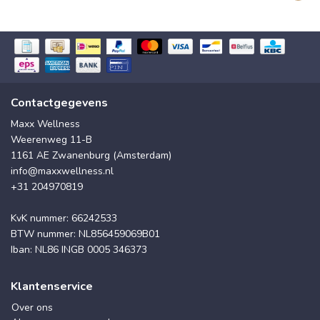
Contactgegevens
Maxx Wellness
Weerenweg 11-B
1161 AE Zwanenburg (Amsterdam)
info@maxxwellness.nl
+31 204970819
KvK nummer: 66242533
BTW nummer: NL856459069B01
Iban: NL86 INGB 0005 346373
Klantenservice
Over ons