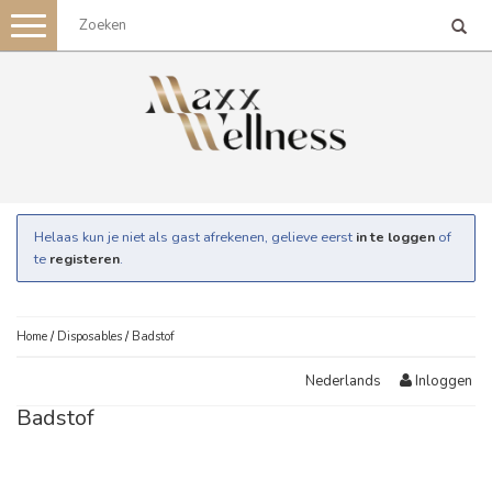
Toggle
navigation
Helaas kun je niet als gast afrekenen, gelieve eerst
in te loggen
of
te
registeren
.
Home
/
Disposables
/
Badstof
Inloggen
Nederlands
Badstof