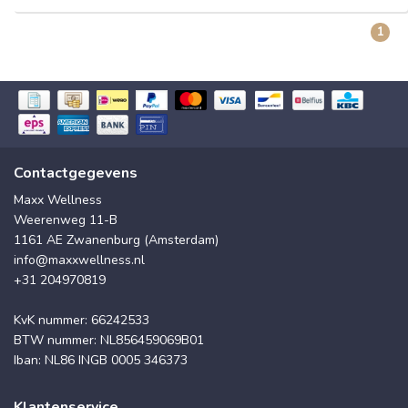
1
Contactgegevens
Maxx Wellness
Weerenweg 11-B
1161 AE Zwanenburg (Amsterdam)
info@maxxwellness.nl
+31 204970819
KvK nummer: 66242533
BTW nummer: NL856459069B01
Iban: NL86 INGB 0005 346373
Klantenservice