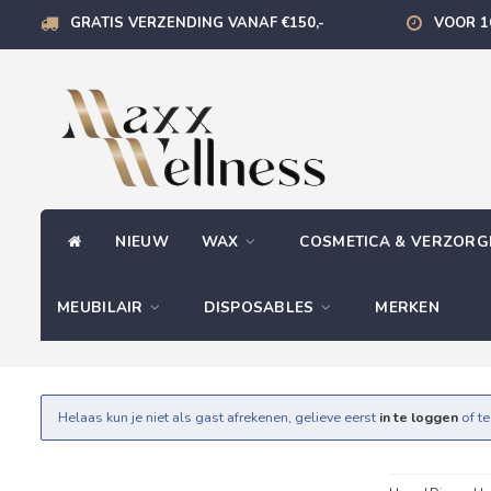
GRATIS VERZENDING VANAF €150,-
VOOR 1
NIEUW
WAX
COSMETICA & VERZOR
MEUBILAIR
DISPOSABLES
MERKEN
Helaas kun je niet als gast afrekenen, gelieve eerst
in te loggen
of t