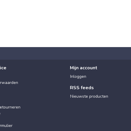
ice
Mijn account
Inloggen
rwaarden
RSS feeds
Nieuwste producten
etourneren
e
rmulier