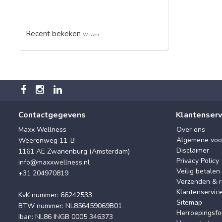
Recent bekeken
Wissen
Contactgegevens
Klantenserv
Maxx Wellness
Over ons
Algemene voo
Weerenweg 11-B
Disclaimer
1161 AE Zwanenburg (Amsterdam)
Privacy Policy
info@maxxwellness.nl
Veilig betalen
+31 204970819
Verzenden & r
Klantenservic
KvK nummer: 66242533
Sitemap
BTW nummer: NL856459069B01
Herroepingsfo
Iban: NL86 INGB 0005 346373