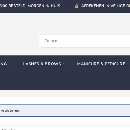
6:00 BESTELD, MORGEN IN HUIS
AFREKENEN IN VEILIGE 
GING
LASHES & BROWS
MANICURE & PEDICURE
e
registeren
.