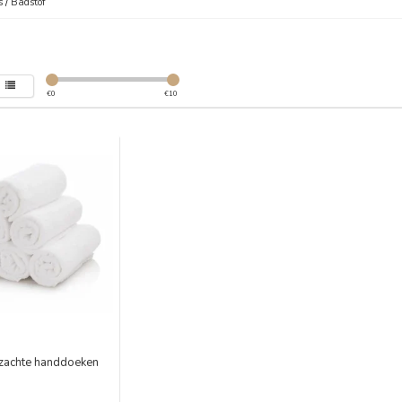
s
/
Badstof
€
0
€
10
 zachte handdoeken