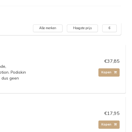
Alle merken
Hoogste prijs
6
€37,85
nde,
tion. Podiskin
Kopen
n dus geen
€17,95
Kopen