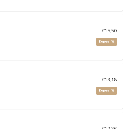
€15,50
Kopen
€13,18
Kopen
€12,36