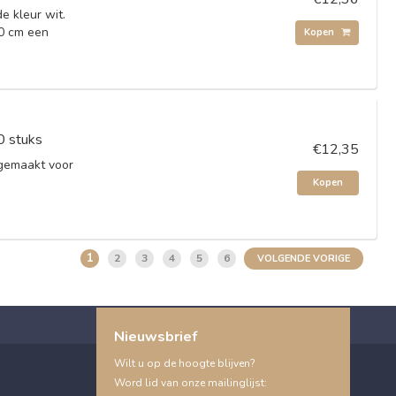
e kleur wit.
50 cm een
Kopen
0 stuks
€12,35
gemaakt voor
Kopen
1
2
3
4
5
6
VOLGENDE VORIGE
Nieuwsbrief
Wilt u op de hoogte blijven?
Word lid van onze mailinglijst: