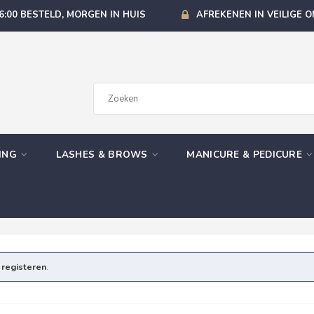
6:00 BESTELD, MORGEN IN HUIS
AFREKENEN IN VEILIGE 
GING
LASHES & BROWS
MANICURE & PEDICURE
e
registeren
.