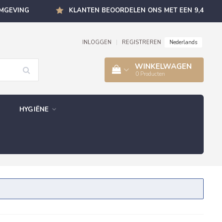
OMGEVING
KLANTEN BEOORDELEN ONS MET EEN 9,4
Nederlands
INLOGGEN
|
REGISTREREN
WINKELWAGEN
0
Producten
HYGIËNE