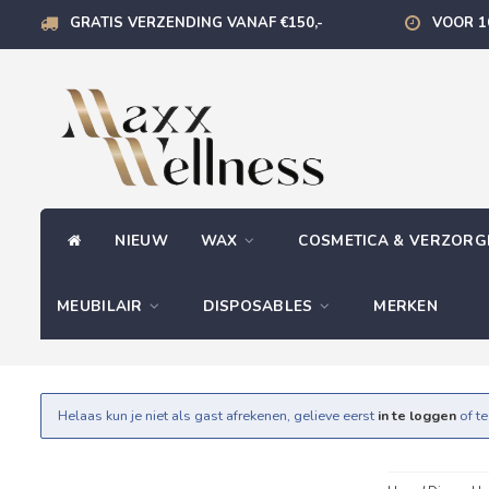
GRATIS VERZENDING VANAF €150,-
VOOR 1
NIEUW
WAX
COSMETICA & VERZOR
MEUBILAIR
DISPOSABLES
MERKEN
Helaas kun je niet als gast afrekenen, gelieve eerst
in te loggen
of t