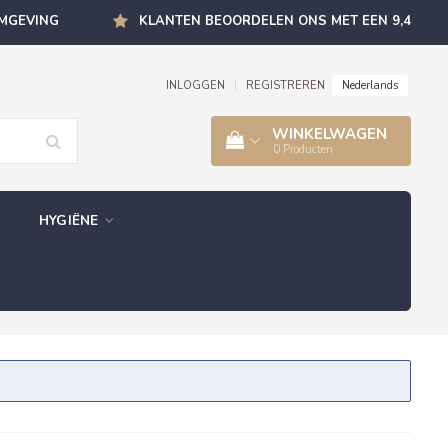
OMGEVING
KLANTEN BEOORDELEN ONS MET EEN 9,4
Nederlands
INLOGGEN
|
REGISTREREN
WINKELWAGEN
0
Producten
HYGIËNE