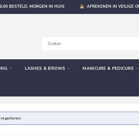
6:00 BESTELD, MORGEN IN HUIS
AFREKENEN IN VEILIGE 
GING
LASHES & BROWS
MANICURE & PEDICURE
e
registeren
.