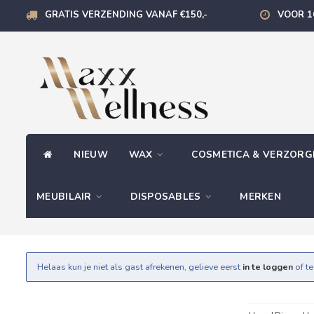
GRATIS VERZENDING VANAF €150,-
VOOR 1
NIEUW
WAX
COSMETICA & VERZOR
MEUBILAIR
DISPOSABLES
MERKEN
Helaas kun je niet als gast afrekenen, gelieve eerst
in te loggen
of t