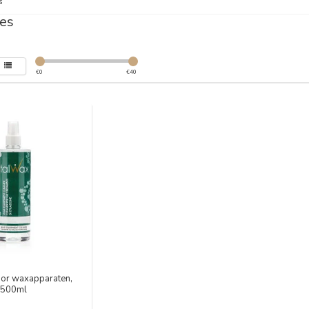
s
es
€
0
€
40
oor waxapparaten,
500ml