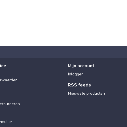
ice
Mijn account
Inloggen
rwaarden
RSS feeds
Nieuwste producten
etourneren
e
rmulier