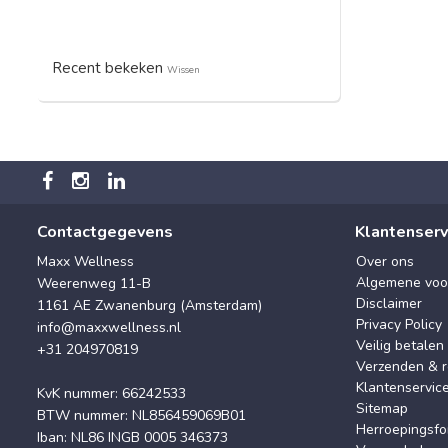
Recent bekeken
Wissen
Contactgegevens
Klantenserv
Maxx Wellness
Over ons
Algemene voo
Weerenweg 11-B
Disclaimer
1161 AE Zwanenburg (Amsterdam)
Privacy Policy
info@maxxwellness.nl
Veilig betalen
+31 204970819
Verzenden & r
Klantenservic
KvK nummer: 66242533
Sitemap
BTW nummer: NL856459069B01
Herroepingsfo
Iban: NL86 INGB 0005 346373