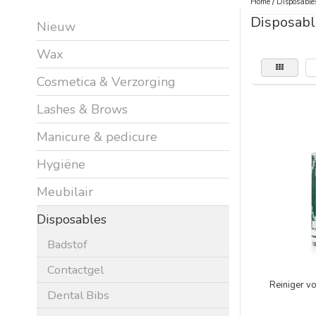
Home
/
Disposable
Disposabl
Nieuw
Wax
Cosmetica & Verzorging
Lashes & Brows
Manicure & pedicure
Hygiëne
Meubilair
Disposables
Badstof
Contactgel
Reiniger v
Dental Bibs