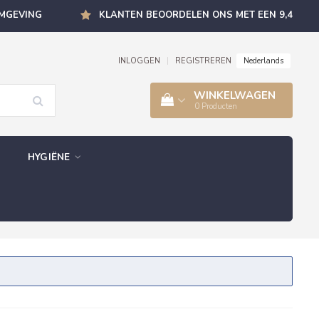
OMGEVING
KLANTEN BEOORDELEN ONS MET EEN 9,4
Nederlands
INLOGGEN
|
REGISTREREN
WINKELWAGEN
0
Producten
HYGIËNE