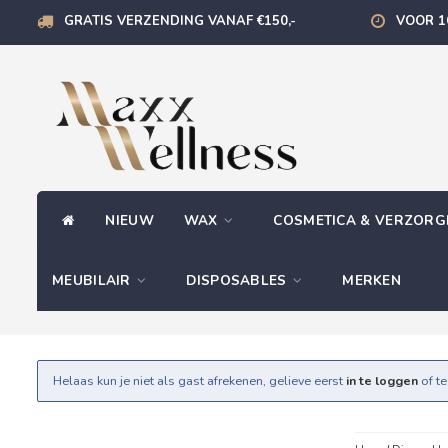
GRATIS VERZENDING VANAF €150,-
VOOR 1
NIEUW
WAX
COSMETICA & VERZOR
MEUBILAIR
DISPOSABLES
MERKEN
Helaas kun je niet als gast afrekenen, gelieve eerst
in te loggen
of t