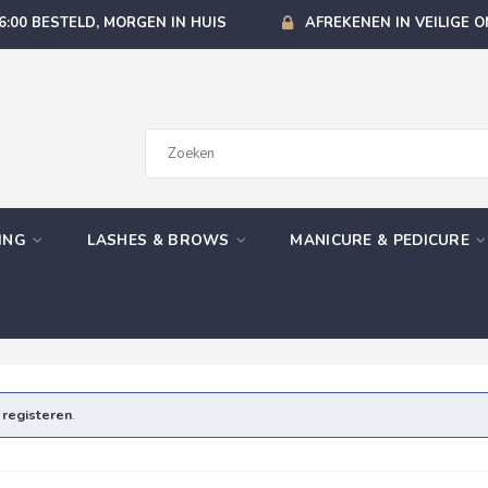
6:00 BESTELD, MORGEN IN HUIS
AFREKENEN IN VEILIGE 
GING
LASHES & BROWS
MANICURE & PEDICURE
e
registeren
.