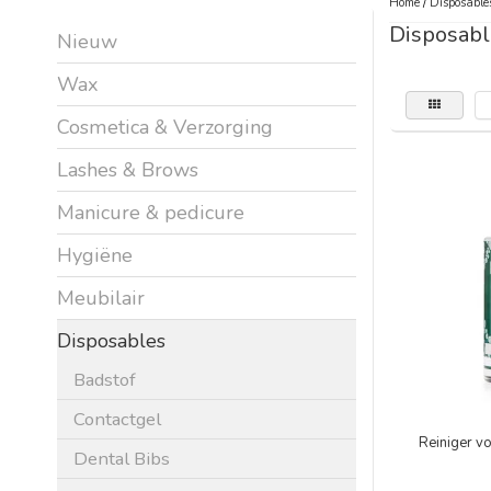
Home
/
Disposable
Disposabl
Nieuw
Wax
Cosmetica & Verzorging
Lashes & Brows
Manicure & pedicure
Hygiëne
Meubilair
Disposables
Badstof
Contactgel
Reiniger v
Dental Bibs