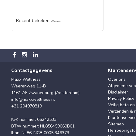
Recent bekeken
Wissen
Contactgegevens
Klantenserv
Maxx Wellness
Over ons
Algemene voo
Weerenweg 11-B
Disclaimer
1161 AE Zwanenburg (Amsterdam)
Privacy Policy
info@maxxwellness.nl
Veilig betalen
+31 204970819
Verzenden & r
Klantenservic
KvK nummer: 66242533
Sitemap
BTW nummer: NL856459069B01
Herroepingsfo
Iban: NL86 INGB 0005 346373