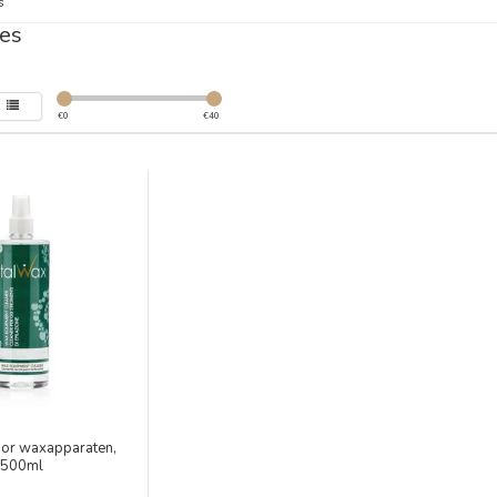
s
es
€
0
€
40
oor waxapparaten,
500ml