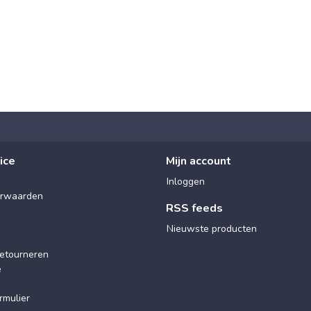
ice
Mijn account
Inloggen
rwaarden
RSS feeds
Nieuwste producten
etourneren
e
rmulier