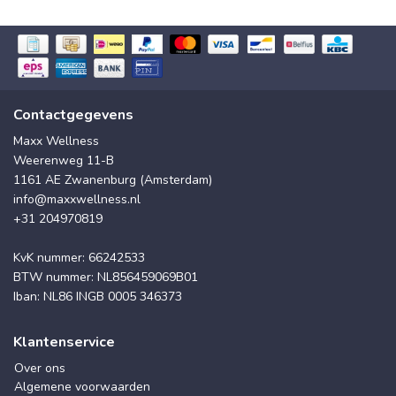
Contactgegevens
Maxx Wellness
Weerenweg 11-B
1161 AE Zwanenburg (Amsterdam)
info@maxxwellness.nl
+31 204970819
KvK nummer: 66242533
BTW nummer: NL856459069B01
Iban: NL86 INGB 0005 346373
Klantenservice
Over ons
Algemene voorwaarden