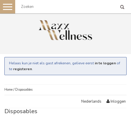
Toggle
navigation
Helaas kun je niet als gast afrekenen, gelieve eerst
in te loggen
of
te
registeren
.
Home
/
Disposables
Inloggen
Nederlands
Disposables