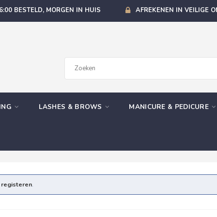
6:00 BESTELD, MORGEN IN HUIS
AFREKENEN IN VEILIGE 
GING
LASHES & BROWS
MANICURE & PEDICURE
e
registeren
.