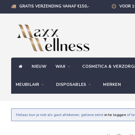
GRATIS VERZENDING VANAF €150,-
VOOR 1
NIEUW
WAX
COSMETICA & VERZOR
MEUBILAIR
DISPOSABLES
MERKEN
Helaas kun je niet als gast afrekenen, gelieve eerst
in te loggen
of t