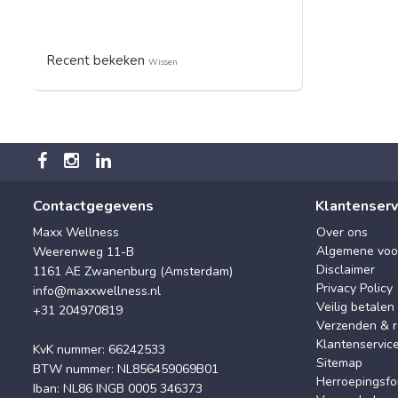
Recent bekeken
Wissen
Contactgegevens
Klantenserv
Maxx Wellness
Over ons
Algemene voo
Weerenweg 11-B
Disclaimer
1161 AE Zwanenburg (Amsterdam)
Privacy Policy
info@maxxwellness.nl
Veilig betalen
+31 204970819
Verzenden & r
Klantenservic
KvK nummer: 66242533
Sitemap
BTW nummer: NL856459069B01
Herroepingsfo
Iban: NL86 INGB 0005 346373