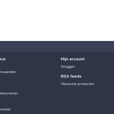
ice
Mijn account
Inloggen
rwaarden
RSS feeds
Nieuwste producten
etourneren
e
rmulier