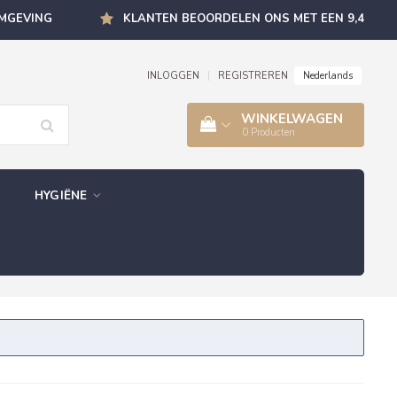
OMGEVING
KLANTEN BEOORDELEN ONS MET EEN 9,4
Nederlands
INLOGGEN
|
REGISTREREN
WINKELWAGEN
0
Producten
HYGIËNE