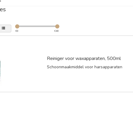
s
es
€
0
€
40
Reiniger voor waxapparaten, 500ml
Schoonmaakmiddel voor harsapparaten