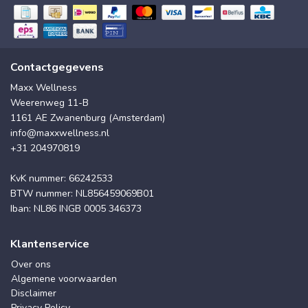
Contactgegevens
Maxx Wellness
Weerenweg 11-B
1161 AE Zwanenburg (Amsterdam)
info@maxxwellness.nl
+31 204970819
KvK nummer: 66242533
BTW nummer: NL856459069B01
Iban: NL86 INGB 0005 346373
Klantenservice
Over ons
Algemene voorwaarden
Disclaimer
Privacy Policy