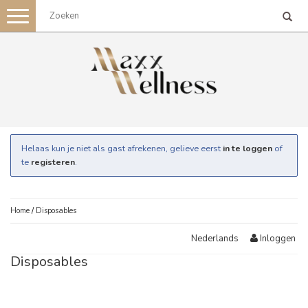
Toggle
navigation
Helaas kun je niet als gast afrekenen, gelieve eerst
in te loggen
of
te
registeren
.
Home
/
Disposables
Inloggen
Nederlands
Disposables