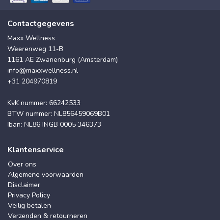
Contactgegevens
Maxx Wellness
Weerenweg 11-B
1161 AE Zwanenburg (Amsterdam)
info@maxxwellness.nl
+31 204970819
KvK nummer: 66242533
BTW nummer: NL856459069B01
Iban: NL86 INGB 0005 346373
Klantenservice
Over ons
Algemene voorwaarden
Disclaimer
Privacy Policy
Veilig betalen
Verzenden & retourneren