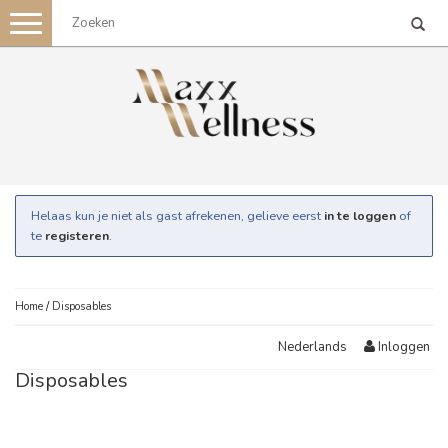
Toggle
navigation
Helaas kun je niet als gast afrekenen, gelieve eerst
in te loggen
of
te
registeren
.
Home
/
Disposables
Inloggen
Nederlands
Disposables