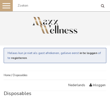
Toggle
navigation
Helaas kun je niet als gast afrekenen, gelieve eerst
in te loggen
of
te
registeren
.
Home
/
Disposables
Inloggen
Nederlands
Disposables