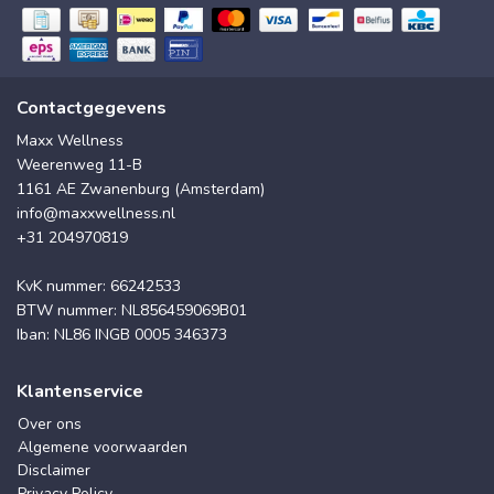
Contactgegevens
Maxx Wellness
Weerenweg 11-B
1161 AE Zwanenburg (Amsterdam)
info@maxxwellness.nl
+31 204970819
KvK nummer: 66242533
BTW nummer: NL856459069B01
Iban: NL86 INGB 0005 346373
Klantenservice
Over ons
Algemene voorwaarden
Disclaimer
Privacy Policy